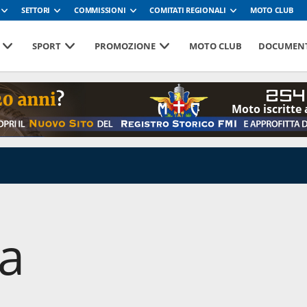
SETTORI
COMMISSIONI
COMITATI REGIONALI
MOTO CLUB
SPORT
PROMOZIONE
MOTO CLUB
DOCUMENT
254
Moto iscritte 
da