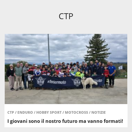
CTP
CTP
/
ENDURO
/
HOBBY SPORT
/
MOTOCROSS
/
NOTIZIE
I giovani sono il nostro futuro ma vanno formati!